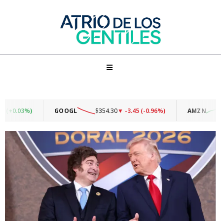
0.03%)
GOOGL
$354.30
▼ -3.45 (-0.96%)
AMZN
$27