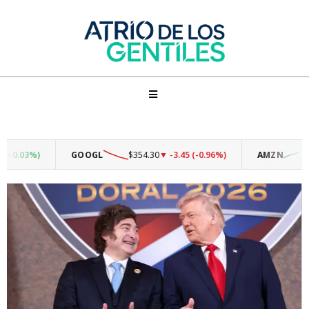
.03%)
GOOGL
$354.30
▼ -3.45 (-0.96%)
AMZN
$274.