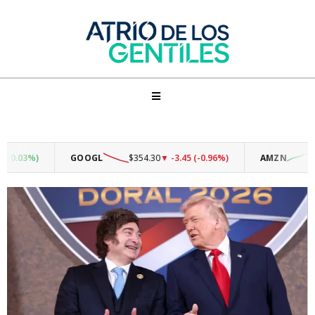
.03%)
GOOGL
$354.30
▼ -3.45 (-0.96%)
AMZN
$274